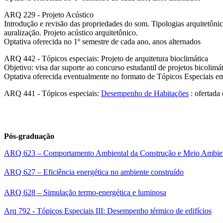
ARQ 229 - Projeto Acústico
Introdução e revisão das propriedades do som. Tipologias arquitetônic
auralização. Projeto acústico arquitetônico.
Optativa oferecida no 1º semestre de cada ano, anos alternados
ARQ 442 - Tópicos especiais: Projeto de arquitetura bioclimática
Objetivo: visa dar suporte ao concurso estudantil de projetos bicolim
Optativa oferecida eventualmente no formato de Tópicos Especiais e
ARQ 441 - Tópicos especiais:
Desempenho de Habitações
: ofertada
Pós-graduação
ARQ 623 – Comportamento Ambiental da Construção e Meio Ambie
ARQ 627 – Eficiência energética no ambiente construído
ARQ 628 – Simulação termo-energética e luminosa
Arq 792 - Tópicos Especiais III: Desempenho térmico de edifícios