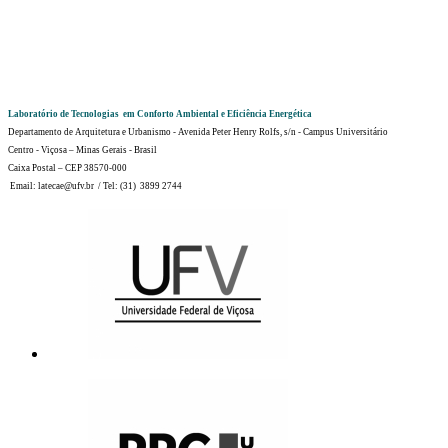
Laboratório de Tecnologias em Conforto Ambiental e Eficiência Energética
Departamento de Arquitetura e Urbanismo - Avenida Peter Henry Rolfs, s/n - Campus Universitário
Centro - Viçosa – Minas Gerais - Brasil
Caixa Postal – CEP 38570-000
Email: latecae@ufv.br / Tel: (31) 3899 2744