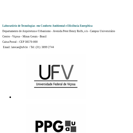
Laboratório de Tecnologias em Conforto Ambiental e Eficiência Energética
Departamento de Arquitetura e Urbanismo - Avenida Peter Henry Rolfs, s/n - Campus Universitário
Centro - Viçosa – Minas Gerais - Brasil
Caixa Postal – CEP 38570-000
Email: latecae@ufv.br / Tel: (31) 3899 2744