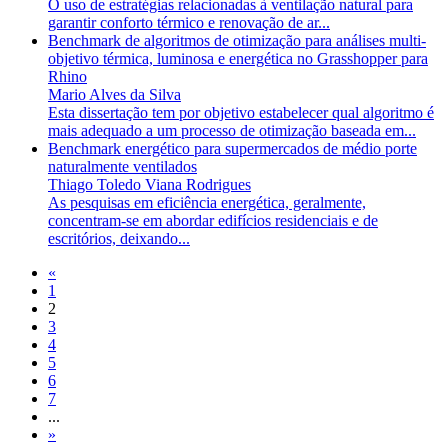
O uso de estratégias relacionadas à ventilação natural para
garantir conforto térmico e renovação de ar...
Benchmark de algoritmos de otimização para análises multi-
objetivo térmica, luminosa e energética no Grasshopper para
Rhino
Mario Alves da Silva
Esta dissertação tem por objetivo estabelecer qual algoritmo é
mais adequado a um processo de otimização baseada em...
Benchmark energético para supermercados de médio porte
naturalmente ventilados
Thiago Toledo Viana Rodrigues
As pesquisas em eficiência energética, geralmente,
concentram-se em abordar edifícios residenciais e de
escritórios, deixando...
«
1
2
3
4
5
6
7
...
»