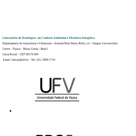
Laboratório de Tecnologias em Conforto Ambiental e Eficiência Energética
Departamento de Arquitetura e Urbanismo - Avenida Peter Henry Rolfs, s/n - Campus Universitário
Centro - Viçosa – Minas Gerais - Brasil
Caixa Postal – CEP 38570-000
Email: latecae@ufv.br / Tel: (31) 3899 2744