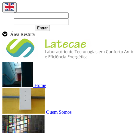
Login
Senha
Recuperar senha
Entrar
Área Restrita
Home
Quem Somos