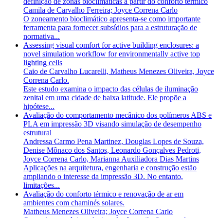
definição de zonas bioclimáticas a partir do conforto térmico
Camila de Carvalho Ferreira; Joyce Correna Carlo
O zoneamento bioclimático apresenta-se como importante
ferramenta para fornecer subsídios para a estruturação de
normativa...
Assessing visual comfort for active building enclosures: a
novel simulation workflow for environmentally active top
lighting cells
Caio de Carvalho Lucarelli, Matheus Menezes Oliveira, Joyce
Correna Carlo.
Este estudo examina o impacto das células de iluminação
zenital em uma cidade de baixa latitude. Ele propõe a
hipótese...
Avaliação do comportamento mecânico dos polímeros ABS e
PLA em impressão 3D visando simulação de desempenho
estrutural
Andressa Carmo Pena Martinez, Douglas Lopes de Souza,
Denise Mônaco dos Santos, Leonardo Gonçalves Pedroti,
Joyce Correna Carlo, Marianna Auxiliadora Dias Martins
Aplicações na arquitetura, engenharia e construção estão
ampliando o interesse da impressão 3D. No entanto,
limitações...
Avaliação do conforto térmico e renovação de ar em
ambientes com chaminés solares.
Matheus Menezes Oliveira; Joyce Correna Carlo