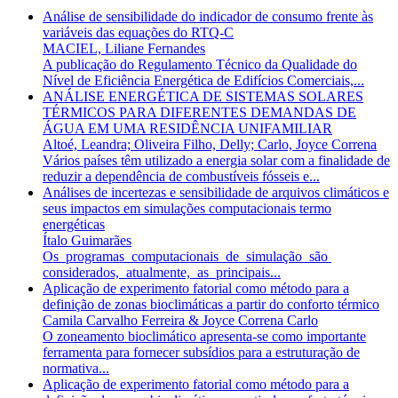
Análise de sensibilidade do indicador de consumo frente às
variáveis das equações do RTQ-C
MACIEL, Liliane Fernandes
A publicação do Regulamento Técnico da Qualidade do
Nível de Eficiência Energética de Edifícios Comerciais,...
ANÁLISE ENERGÉTICA DE SISTEMAS SOLARES
TÉRMICOS PARA DIFERENTES DEMANDAS DE
ÁGUA EM UMA RESIDÊNCIA UNIFAMILIAR
Altoé, Leandra; Oliveira Filho, Delly; Carlo, Joyce Correna
Vários países têm utilizado a energia solar com a finalidade de
reduzir a dependência de combustíveis fósseis e...
Análises de incertezas e sensibilidade de arquivos climáticos e
seus impactos em simulações computacionais termo
energéticas
Ítalo Guimarães
Os programas computacionais de simulação são
considerados, atualmente, as principais...
Aplicação de experimento fatorial como método para a
definição de zonas bioclimáticas a partir do conforto térmico
Camila Carvalho Ferreira & Joyce Correna Carlo
O zoneamento bioclimático apresenta-se como importante
ferramenta para fornecer subsídios para a estruturação de
normativa...
Aplicação de experimento fatorial como método para a