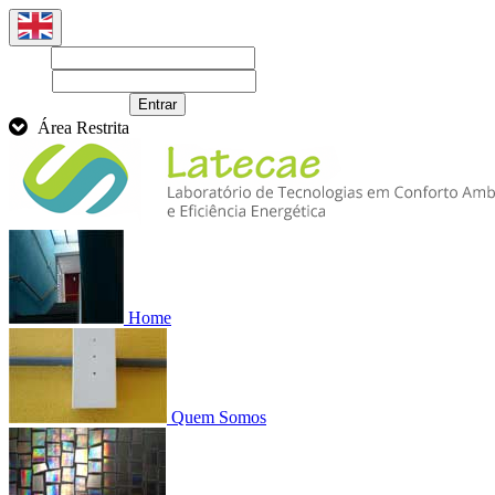
Login
Senha
Recuperar senha
Entrar
Área Restrita
Home
Quem Somos