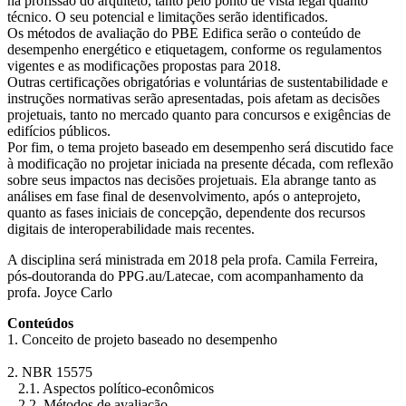
na profissão do arquiteto, tanto pelo ponto de vista legal quanto
técnico. O seu potencial e limitações serão identificados.
Os métodos de avaliação do PBE Edifica serão o conteúdo de
desempenho energético e etiquetagem, conforme os regulamentos
vigentes e as modificações propostas para 2018.
Outras certificações obrigatórias e voluntárias de sustentabilidade e
instruções normativas serão apresentadas, pois afetam as decisões
projetuais, tanto no mercado quanto para concursos e exigências de
edifícios públicos.
Por fim, o tema projeto baseado em desempenho será discutido face
à modificação no projetar iniciada na presente década, com reflexão
sobre seus impactos nas decisões projetuais. Ela abrange tanto as
análises em fase final de desenvolvimento, após o anteprojeto,
quanto as fases iniciais de concepção, dependente dos recursos
digitais de interoperabilidade mais recentes.
A disciplina será ministrada em 2018 pela profa. Camila Ferreira,
pós-doutoranda do PPG.au/Latecae, com acompanhamento da
profa. Joyce Carlo
Conteúdos
1. Conceito de projeto baseado no desempenho
2. NBR 15575
2.1. Aspectos político-econômicos
2.2. Métodos de avaliação