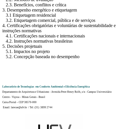
2.3. Benefícios, conflitos e crítica
3. Desempenho energético e etiquetagem
3.1 Etiquetagem residencial
3.2. Etiquetagem comercial, pública e de serviços
4. Certificações obrigatórias e voluntárias de sustentabilidade e
instruções normativas
4.1. Certificações nacionais e internacionais
4.2. Instruções normativas brasileiras
5. Decisões projetuais
5.1. Impactos no projeto
5.2. Concepção baseada no desempenho
Laboratório de Tecnologias em Conforto Ambiental e Eficiência Energética
Departamento de Arquitetura e Urbanismo - Avenida Peter Henry Rolfs, s/n - Campus Universitário
Centro - Viçosa – Minas Gerais - Brasil
Caixa Postal – CEP 38570-000
Email: latecae@ufv.br / Tel: (31) 3899 2744