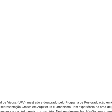
l de Viçosa (UFV), mestrado e doutorado pelo Programa de Pós-graduação em Ar
epresentação Gráfica em Arquitetura e Urbanismo. Tem experiência na área de p
 luminosa e conforto térmico do usuário. Também desenvolve Pós-Doutorado em 