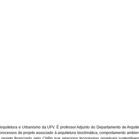
quitetura e Urbanismo da UFV. É professor Adjunto do Departamento de Arquite
rocessos de projeto associado à arquitetura bioclimática, comportamento ambien
projeto financiado pelo CNPq que relaciona tecnologias projetuais sustentávei