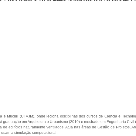
ha e Mucuri (UFVJM), onde leciona disciplinas dos cursos de Ciencia e Tecnol
i graduação em Arquitetura e Urbanismo (2010) e mestrado em Engenharia Civil (20
ca de edifícios naturalmente ventilados. Atua nas áreas de Gestão de Projetos, A
e usam a simulação computacional.