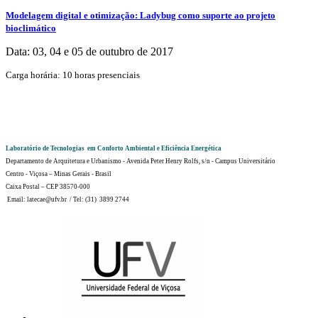
Modelagem digital e otimização: Ladybug como suporte ao projeto
bioclimático
Data: 03, 04 e 05 de outubro de 2017
Carga horária: 10 horas presenciais
Laboratório de Tecnologias em Conforto Ambiental e Eficiência Energética
Departamento de Arquitetura e Urbanismo - Avenida Peter Henry Rolfs, s/n - Campus Universitário
Centro - Viçosa – Minas Gerais - Brasil
Caixa Postal – CEP 38570-000
Email: latecae@ufv.br / Tel: (31) 3899 2744