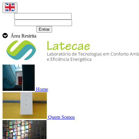
Login
Senha
Recuperar senha
Entrar
Área Restrita
Home
Quem Somos