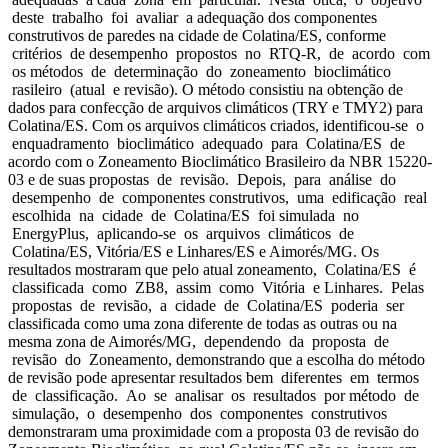
deste trabalho foi avaliar a adequação dos componentes
construtivos de paredes na cidade de Colatina/ES, conforme
critérios de desempenho propostos no RTQ-R, de acordo com
os métodos de determinação do zoneamento bioclimático
rasileiro (atual e revisão). O método consistiu na obtenção de
dados para confecção de arquivos climáticos (TRY e TMY2) para
Colatina/ES. Com os arquivos climáticos criados, identificou-se o
enquadramento bioclimático adequado para Colatina/ES de
acordo com o Zoneamento Bioclimático Brasileiro da NBR 15220-
03 e de suas propostas de revisão. Depois, para análise do
desempenho de componentes construtivos, uma edificação real
escolhida na cidade de Colatina/ES foi simulada no
EnergyPlus, aplicando-se os arquivos climáticos de
Colatina/ES, Vitória/ES e Linhares/ES e Aimorés/MG. Os
resultados mostraram que pelo atual zoneamento, Colatina/ES é
classificada como ZB8, assim como Vitória e Linhares. Pelas
propostas de revisão, a cidade de Colatina/ES poderia ser
classificada como uma zona diferente de todas as outras ou na
mesma zona de Aimorés/MG, dependendo da proposta de
revisão do Zoneamento, demonstrando que a escolha do método
de revisão pode apresentar resultados bem diferentes em termos
de classificação. Ao se analisar os resultados por método de
simulação, o desempenho dos componentes construtivos
demonstraram uma proximidade com a proposta 03 de revisão do