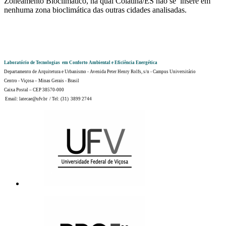
Zoneamento Bioclimático, na qual Colatina/ES não se insere em
nenhuma zona bioclimática das outras cidades analisadas.
Laboratório de Tecnologias em Conforto Ambiental e Eficiência Energética
Departamento de Arquitetura e Urbanismo - Avenida Peter Henry Rolfs, s/n - Campus Universitário
Centro - Viçosa – Minas Gerais - Brasil
Caixa Postal – CEP 38570-000
Email: latecae@ufv.br / Tel: (31) 3899 2744