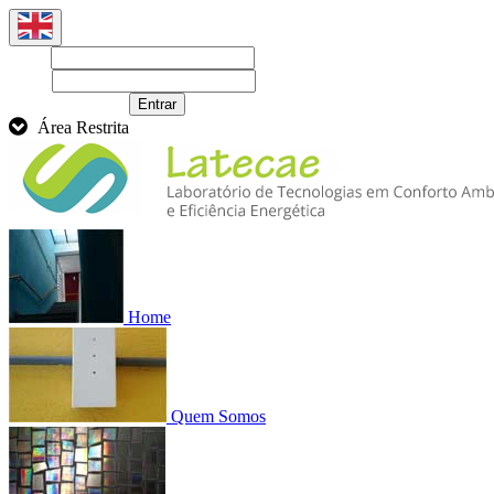
Login
Senha
Recuperar senha
Entrar
Área Restrita
Home
Quem Somos