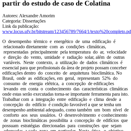
partir do estudo de caso de Colatina
Autores:
Alexandre Amorim
Categoria:
Dissertações
Link da publicação:
www.locus.ufv.br/bitstream/123456789/7664/1/texto%20completo.pd
O desempenho térmico e energético de uma edificação é
relacionado diretamente com as condições climáticas,
representadas principalmente pela temperatura do ar, velocidade
e direção do vento, umidade e radiação solar, além de outras
variáveis. Neste contexto, a utilização de dados climáticos é
essencial para que profissionais da área de projeto possam conceber
edificações dentro do conceito de arquitetura bioclimática. No
Brasil, onde as edificações, em geral, representam 52% do
consumo de energia elétrica, a concepção de edificações
levando em conta o conhecimento das características climáticas
onde estas serão executadas torna-se importante ferramenta para isto.
Trabalhar com a integração entre edificação e clima desde a
concepção do edifício é condição favorável a que se tenha um
desempenho ambiental adequado, como também um bom nível de
conforto aos seus usuários. O desenvolvimento e conhecimento
de zonas bioclimáticas possibilita a concepção de edifícios que
possuam estratégias direcionadas para construções que sejam
adequadas a cada zona em particular. Nesta ótica, o objetivo