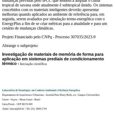
mudanças previstas pelo IPCC que tendem a ampliar o clima
tropical de savana onde atualmente é subtropical úmido. Os sistemas
concebidos com os materiais inteligentes deverão apresentar
melhorias quando aplicados ao ambiente de referência para, em
seguida, serem avaliados por simulação termo-energética com o
EnergyPlus a fim de se criar métricas para a atualidade e para um
cenário de mudanças climáticas.
Projeto Financiado pelo CNPq - Processo 307035/2023-9
Abrange o subprojeto:
Investigação de materiais de memória de forma para
aplicação em sistemas prediais de condicionamento
térmico -
Iniciação científica
Laboratório de Tecnologias em Conforto Ambiental e Eficiência Energética
Departamento de Arquitetura e Urbanismo - Avenida Peter Henry Rolfs, s/n - Campus Universitário
Centro - Viçosa – Minas Gerais - Brasil
Caixa Postal – CEP 38570-000
Email: latecae@ufv.br / Tel: (31) 3899 2744