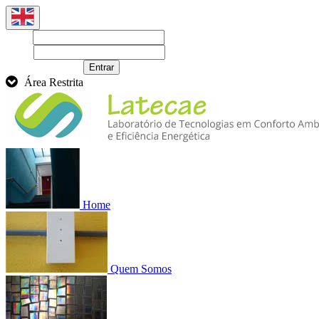
Login
Senha
Recuperar senha
Entrar
Área Restrita
Home
Quem Somos