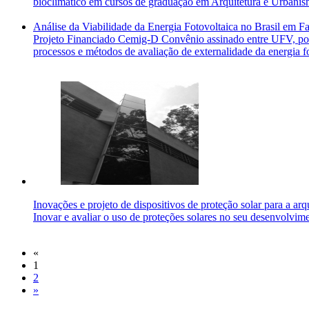
bioclimático em cursos de graduação em Arquitetura e Urbanis
Análise da Viabilidade da Energia Fotovoltaica no Brasil em F
Projeto Financiado Cemig-D Convênio assinado entre UFV, po
processos e métodos de avaliação de externalidade da energia fo
Inovações e projeto de dispositivos de proteção solar para a a
Inovar e avaliar o uso de proteções solares no seu desenvolvi
«
1
2
»