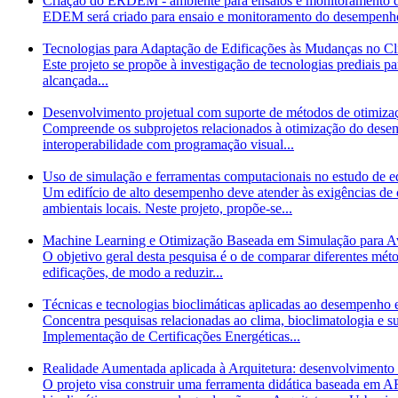
Criação do ERDEM - ambiente para ensaios e monitoramento d
EDEM será criado para ensaio e monitoramento do desempenho 
Tecnologias para Adaptação de Edificações às Mudanças no Clim
Este projeto se propõe à investigação de tecnologias prediais 
alcançada...
Desenvolvimento projetual com suporte de métodos de otimiza
Compreende os subprojetos relacionados à otimização do desem
interoperabilidade com programação visual...
Uso de simulação e ferramentas computacionais no estudo de ed
Um edifício de alto desempenho deve atender às exigências de co
ambientais locais. Neste projeto, propõe-se...
Machine Learning e Otimização Baseada em Simulação para A
O objetivo geral desta pesquisa é o de comparar diferentes mé
edificações, de modo a reduzir...
Técnicas e tecnologias bioclimáticas aplicadas ao desempenho e
Concentra pesquisas relacionadas ao clima, bioclimatologia e 
Implementação de Certificações Energéticas...
Realidade Aumentada aplicada à Arquitetura: desenvolvimento d
O projeto visa construir uma ferramenta didática baseada em AR