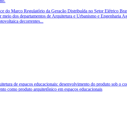
mo.
ace do Marco Regulatório da Geração Distribuída no Setor Elétrico Br
r meio dos departamentos de Arquitetura e Urbanismo e Engenharia A
tovoltaica decorrentes...
rquitetura de espaços educacionais: desenvolvimento do produto sob o 
mento como produto arquitetônico em espaços educacionais