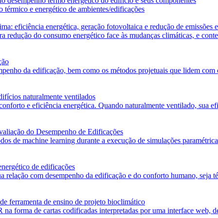
o desempenho termo energético do edifício e seus componentes
térmico e energético de ambientes/edificações
a: eficiência energética, geração fotovoltaica e redução de emissões 
para redução do consumo energético face às mudanças climáticas, e con
ção
penho da edificação, bem como os métodos projetuais que lidem com o 
ifícios naturalmente ventilados
nforto e eficiência energética. Quando naturalmente ventilado, sua efi
valiação do Desempenho de Edificações
todos de machine learning durante a execução de simulações paramétric
nergético de edificações
sua relação com desempenho da edificação e do conforto humano, seja t
e ferramenta de ensino de projeto bioclimático
 na forma de cartas codificadas interpretadas por uma interface web, 