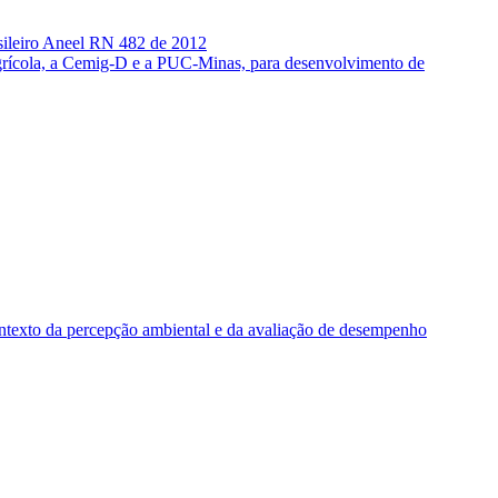
asileiro Aneel RN 482 de 2012
grícola, a Cemig-D e a PUC-Minas, para desenvolvimento de
contexto da percepção ambiental e da avaliação de desempenho