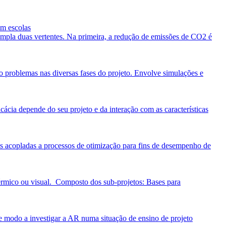
em escolas
templa duas vertentes. Na primeira, a redução de emissões de CO2 é
problemas nas diversas fases do projeto. Envolve simulações e
cácia depende do seu projeto e da interação com as características
as acopladas a processos de otimização para fins de desempenho de
érmico ou visual. Composto dos sub-projetos: Bases para
de modo a investigar a AR numa situação de ensino de projeto