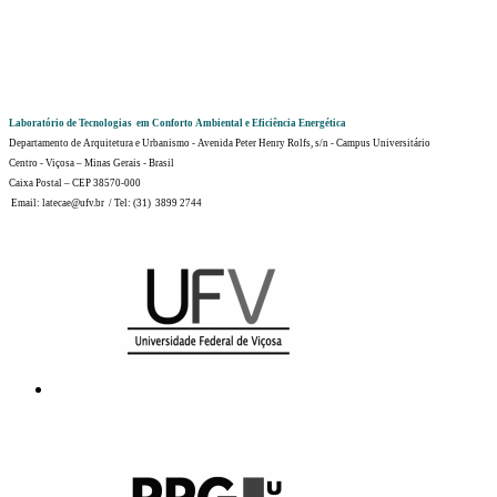
Laboratório de Tecnologias em Conforto Ambiental e Eficiência Energética
Departamento de Arquitetura e Urbanismo - Avenida Peter Henry Rolfs, s/n - Campus Universitário
Centro - Viçosa – Minas Gerais - Brasil
Caixa Postal – CEP 38570-000
Email: latecae@ufv.br / Tel: (31) 3899 2744