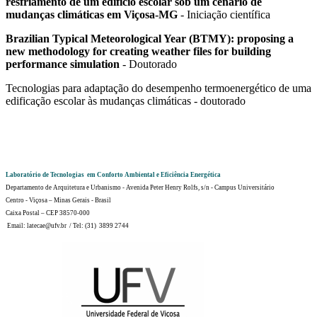
resfriamento de um edifício escolar sob um cenário de
mudanças climáticas em Viçosa-MG
- Iniciação científica
Brazilian Typical Meteorological Year (BTMY): proposing a
new methodology for creating weather files for building
performance simulation
- Doutorado
Tecnologias para adaptação do desempenho termoenergético de uma
edificação escolar às mudanças climáticas - doutorado
Laboratório de Tecnologias em Conforto Ambiental e Eficiência Energética
Departamento de Arquitetura e Urbanismo - Avenida Peter Henry Rolfs, s/n - Campus Universitário
Centro - Viçosa – Minas Gerais - Brasil
Caixa Postal – CEP 38570-000
Email: latecae@ufv.br / Tel: (31) 3899 2744