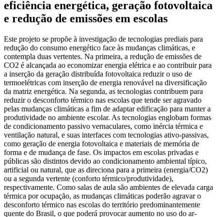
eficiência energética, geração fotovoltaica
e redução de emissões em escolas
Este projeto se propõe à investigação de tecnologias prediais para
redução do consumo energético face às mudanças climáticas, e
contempla duas vertentes. Na primeira, a redução de emissões de
CO2 é alcançada ao economizar energia elétrica e ao contribuir para
a inserção da geração distribuída fotovoltaica reduzir o uso de
termoelétricas com inserção de energia renovável na diversificação
da matriz energética. Na segunda, as tecnologias contribuem para
reduzir o desconforto térmico nas escolas que tende ser agravado
pelas mudanças climáticas a fim de adaptar edificação para manter a
produtividade no ambiente escolar. As tecnologias englobam formas
de condicionamento passivo vernaculares, como inércia térmica e
ventilação natural, e suas interfaces com tecnologias ativo-passivas,
como geração de energia fotovoltaica e materiais de memória de
forma e de mudança de fase. Os impactos em escolas privadas e
públicas são distintos devido ao condicionamento ambiental típico,
artificial ou natural, que as direciona para a primeira (energia/CO2)
ou a segunda vertente (conforto térmico/produtividade),
respectivamente. Como salas de aula são ambientes de elevada carga
térmica por ocupação, as mudanças climáticas poderão agravar o
desconforto térmico nas escolas do território predominantemente
quente do Brasil, o que poderá provocar aumento no uso do ar-