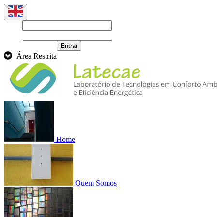
Login
Senha
Recuperar senha
Entrar
Área Restrita
Home
Quem Somos