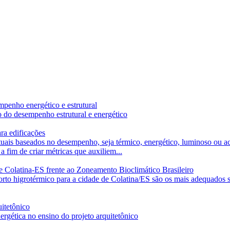
mpenho energético e estrutural
 do desempenho estrutural e energético
ra edificações
tuais baseados no desempenho, seja térmico, energético, luminoso ou a
 a fim de criar métricas que auxiliem...
e Colatina-ES frente ao Zoneamento Bioclimático Brasileiro
orto higrotérmico para a cidade de Colatina/ES são os mais adequados 
uitetônico
rgética no ensino do projeto arquitetônico