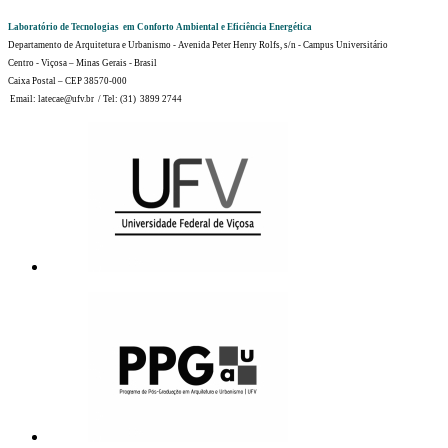
Laboratório de Tecnologias em Conforto Ambiental e Eficiência Energética
Departamento de Arquitetura e Urbanismo - Avenida Peter Henry Rolfs, s/n - Campus Universitário
Centro - Viçosa – Minas Gerais - Brasil
Caixa Postal – CEP 38570-000
Email: latecae@ufv.br / Tel: (31) 3899 2744