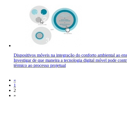
Dispositivos móveis na integração do conforto ambiental ao ens
Investigar de que maneira a tecnologia digital móvel pode cont
térmico ao processo projetual
«
1
2
»