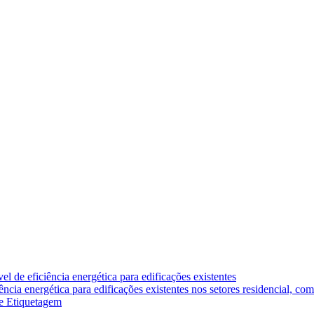
 de eficiência energética para edificações existentes
ia energética para edificações existentes nos setores residencial, comer
de Etiquetagem