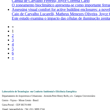
Camila de Carvalho Ferreira; Joyce Correna Carlo
O zoneamento bioclimático apresenta-se como importante ferrame
Assessing visual comfort for active building enclosures: a novel
Caio de Carvalho Lucarelli, Matheus Menezes Oliveira, Joyce 
Este estudo examina o impacto das células de iluminação zenital
«
1
2
3
4
5
6
»
Laboratório de Tecnologias em Conforto Ambiental e Eficiência Energética
Departamento de Arquitetura e Urbanismo - Avenida Peter Henry Rolfs, s/n - Campus Universitário
Centro - Viçosa – Minas Gerais - Brasil
Caixa Postal – CEP 38570-000
Email: latecae@ufv.br / Tel: (31) 3899 2744