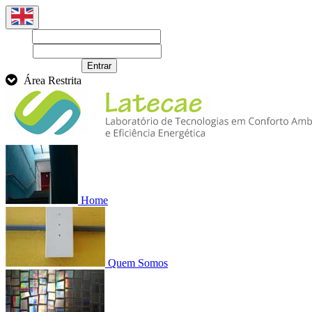
Login
Senha
Recuperar senha
Entrar
Área Restrita
Home
Quem Somos