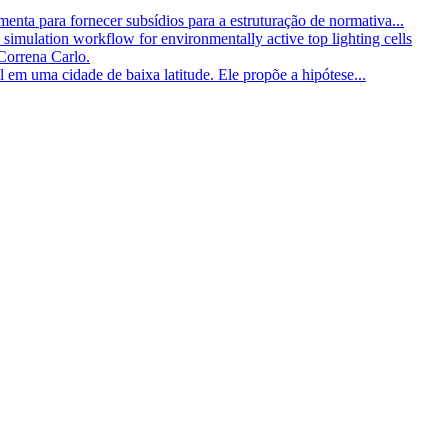
nta para fornecer subsídios para a estruturação de normativa...
 simulation workflow for environmentally active top lighting cells
Correna Carlo.
 em uma cidade de baixa latitude. Ele propõe a hipótese...