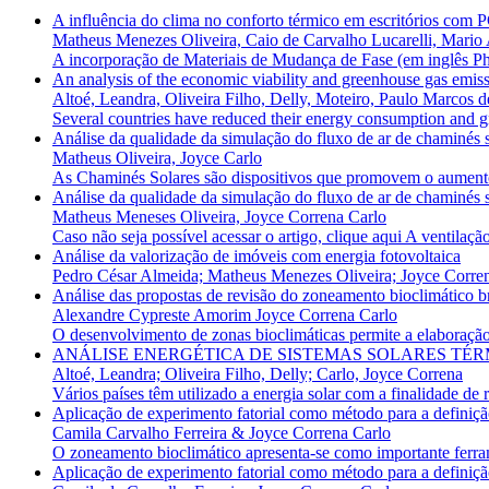
A influência do clima no conforto térmico em escritórios com 
Matheus Menezes Oliveira, Caio de Carvalho Lucarelli, Mario 
A incorporação de Materiais de Mudança de Fase (em inglês Ph
An analysis of the economic viability and greenhouse gas emissio
Altoé, Leandra, Oliveira Filho, Delly, Moteiro, Paulo Marcos d
Several countries have reduced their energy consumption and gr
Análise da qualidade da simulação do fluxo de ar de chaminés
Matheus Oliveira, Joyce Carlo
As Chaminés Solares são dispositivos que promovem o aumento 
Análise da qualidade da simulação do fluxo de ar de chaminés
Matheus Meneses Oliveira, Joyce Correna Carlo
Caso não seja possível acessar o artigo, clique aqui A ventilação
Análise da valorização de imóveis com energia fotovoltaica
Pedro César Almeida; Matheus Menezes Oliveira; Joyce Correna
Análise das propostas de revisão do zoneamento bioclimático br
Alexandre Cypreste Amorim Joyce Correna Carlo
O desenvolvimento de zonas bioclimáticas permite a elaboração 
ANÁLISE ENERGÉTICA DE SISTEMAS SOLARES TÉ
Altoé, Leandra; Oliveira Filho, Delly; Carlo, Joyce Correna
Vários países têm utilizado a energia solar com a finalidade de 
Aplicação de experimento fatorial como método para a definição
Camila Carvalho Ferreira & Joyce Correna Carlo
O zoneamento bioclimático apresenta-se como importante ferrame
Aplicação de experimento fatorial como método para a definição