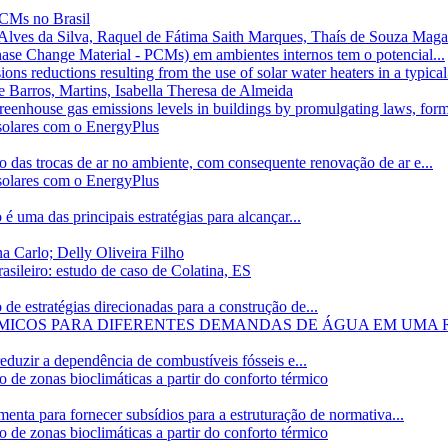
PCMs no Brasil
Alves da Silva, Raquel de Fátima Saith Marques, Thaís de Souza Maga
ase Change Material - PCMs) em ambientes internos tem o potencial...
ns reductions resulting from the use of solar water heaters in a typica
e Barros, Martins, Isabella Theresa de Almeida
eenhouse gas emissions levels in buildings by promulgating laws, formu
 solares com o EnergyPlus
das trocas de ar no ambiente, com consequente renovação de ar e...
 solares com o EnergyPlus
 é uma das principais estratégias para alcançar...
 Carlo; Delly Oliveira Filho
asileiro: estudo de caso de Colatina, ES
de estratégias direcionadas para a construção de...
RMICOS PARA DIFERENTES DEMANDAS DE ÁGUA EM UMA R
reduzir a dependência de combustíveis fósseis e...
 de zonas bioclimáticas a partir do conforto térmico
nta para fornecer subsídios para a estruturação de normativa...
 de zonas bioclimáticas a partir do conforto térmico