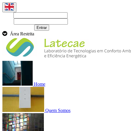
Login
Senha
Recuperar senha
Entrar
Área Restrita
Home
Quem Somos