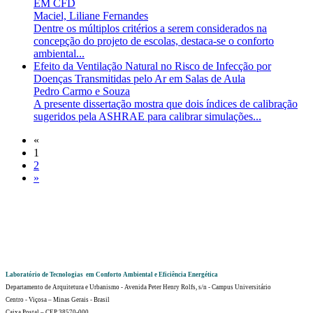
EM CFD
Maciel, Liliane Fernandes
Dentre os múltiplos critérios a serem considerados na
concepção do projeto de escolas, destaca-se o conforto
ambiental...
Efeito da Ventilação Natural no Risco de Infecção por
Doenças Transmitidas pelo Ar em Salas de Aula
Pedro Carmo e Souza
A presente dissertação mostra que dois índices de calibração
sugeridos pela ASHRAE para calibrar simulações...
«
1
2
»
Laboratório de Tecnologias em Conforto Ambiental e Eficiência Energética
Departamento de Arquitetura e Urbanismo - Avenida Peter Henry Rolfs, s/n - Campus Universitário
Centro - Viçosa – Minas Gerais - Brasil
Caixa Postal – CEP 38570-000