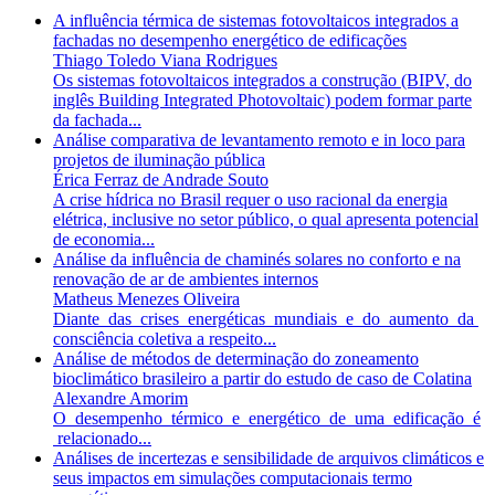
A influência térmica de sistemas fotovoltaicos integrados a
fachadas no desempenho energético de edificações
Thiago Toledo Viana Rodrigues
Os sistemas fotovoltaicos integrados a construção (BIPV, do
inglês Building Integrated Photovoltaic) podem formar parte
da fachada...
Análise comparativa de levantamento remoto e in loco para
projetos de iluminação pública
Érica Ferraz de Andrade Souto
A crise hídrica no Brasil requer o uso racional da energia
elétrica, inclusive no setor público, o qual apresenta potencial
de economia...
Análise da influência de chaminés solares no conforto e na
renovação de ar de ambientes internos
Matheus Menezes Oliveira
Diante das crises energéticas mundiais e do aumento da
consciência coletiva a respeito...
Análise de métodos de determinação do zoneamento
bioclimático brasileiro a partir do estudo de caso de Colatina
Alexandre Amorim
O desempenho térmico e energético de uma edificação é
relacionado...
Análises de incertezas e sensibilidade de arquivos climáticos e
seus impactos em simulações computacionais termo