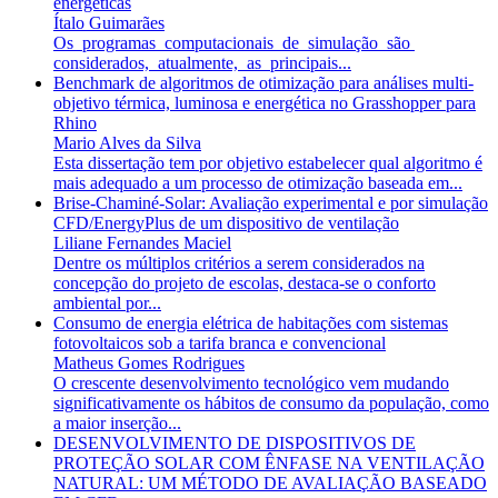
energéticas
Ítalo Guimarães
Os programas computacionais de simulação são
considerados, atualmente, as principais...
Benchmark de algoritmos de otimização para análises multi-
objetivo térmica, luminosa e energética no Grasshopper para
Rhino
Mario Alves da Silva
Esta dissertação tem por objetivo estabelecer qual algoritmo é
mais adequado a um processo de otimização baseada em...
Brise-Chaminé-Solar: Avaliação experimental e por simulação
CFD/EnergyPlus de um dispositivo de ventilação
Liliane Fernandes Maciel
Dentre os múltiplos critérios a serem considerados na
concepção do projeto de escolas, destaca-se o conforto
ambiental por...
Consumo de energia elétrica de habitações com sistemas
fotovoltaicos sob a tarifa branca e convencional
Matheus Gomes Rodrigues
O crescente desenvolvimento tecnológico vem mudando
significativamente os hábitos de consumo da população, como
a maior inserção...
DESENVOLVIMENTO DE DISPOSITIVOS DE
PROTEÇÃO SOLAR COM ÊNFASE NA VENTILAÇÃO
NATURAL: UM MÉTODO DE AVALIAÇÃO BASEADO