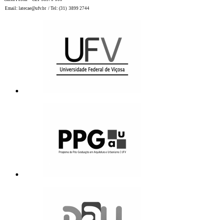
Email: latecae@ufv.br / Tel: (31) 3899 2744